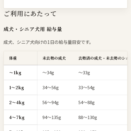
ご利用にあたって
成犬・シニア犬用 給与量
成犬、シニア犬向けの1日の給与量目安です。
体重
未去勢の成犬
去勢済の成犬・未去勢のシニ
〜1kg
〜34g
〜33g
1〜2kg
34〜56g
33〜54g
2〜4kg
56〜94g
54〜88g
4〜7kg
94〜135g
88〜130g