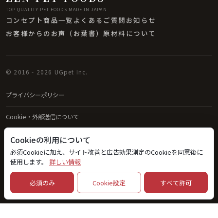
TOP QUALITY PET FOODS MADE IN JAPAN
コンセプト
商品一覧
よくあるご質問
お知らせ
お客様からのお声（お葉書）
原材料について
© 2016 - 2026 UGpet Inc.
プライバシーポリシー
Cookie・外部送信について
Cookieの利用について
Cookie設定
必須Cookieに加え、サイト改善と広告効果測定のCookieを同意後に
使用します。
詳しい情報
必須のみ
Cookie設定
すべて許可