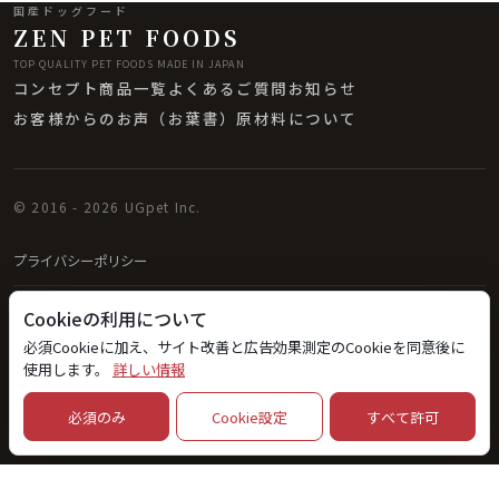
国産ドッグフード
ZEN PET FOODS
TOP QUALITY PET FOODS MADE IN JAPAN
コンセプト
商品一覧
よくあるご質問
お知らせ
お客様からのお声（お葉書）
原材料について
© 2016 - 2026 UGpet Inc.
プライバシーポリシー
Cookie・外部送信について
Cookieの利用について
必須Cookieに加え、サイト改善と広告効果測定のCookieを同意後に
Cookie設定
使用します。
詳しい情報
必須のみ
Cookie設定
すべて許可