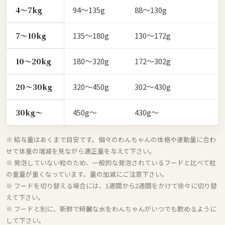
4〜7kg
94〜135g
88〜130g
7〜10kg
135〜180g
130〜172g
10〜20kg
180〜320g
172〜302g
20〜30kg
320〜450g
302〜430g
30kg〜
450g〜
430g〜
※ 給与量はあくまで目安です。個々のわんちゃんの体格や運動量に合わ
せて体重の増減を見ながら適正量を与えて下さい。
※ 発泡していない粒のため、一般的な発泡されているフードと比べて粒
の重量が重くなっています。量の加減にご注意下さい。
※ フードを切り替える場合には、1週間から2週間をかけて徐々に切り替
えて下さい。
※ フードと別に、新鮮で綺麗な水をわんちゃんがいつでも飲めるように
して下さい。