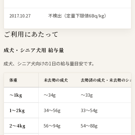
2017.10.27
不検出（定量下限値6Bq/kg）
ご利用にあたって
成犬・シニア犬用 給与量
成犬、シニア犬向けの1日の給与量目安です。
体重
未去勢の成犬
去勢済の成犬・未去勢のシニ
〜1kg
〜34g
〜33g
1〜2kg
34〜56g
33〜54g
2〜4kg
56〜94g
54〜88g